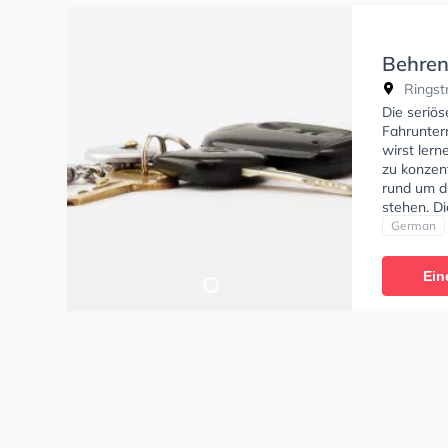
Behren
Ringstr
Die seriö
Fahrunter
wirst lern
zu konzen
rund um d
stehen. D
deine Klas
German
Klasse AM
Prüfbesche
Ein
können ei