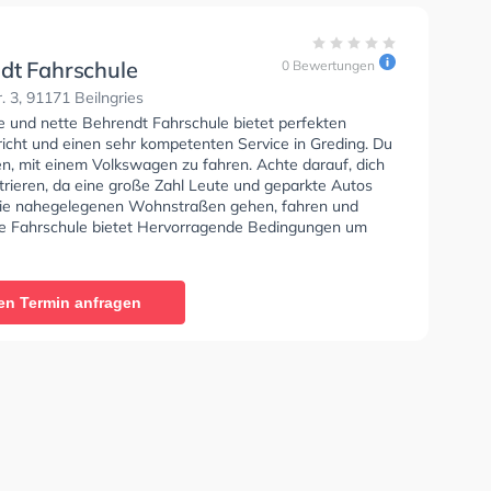
dt Fahrschule
0 Bewertungen
. 3, 91171 Beilngries
se und nette Behrendt Fahrschule bietet perfekten
richt und einen sehr kompetenten Service in Greding. Du
en, mit einem Volkswagen zu fahren. Achte darauf, dich
trieren, da eine große Zahl Leute und geparkte Autos
ie nahegelegenen Wohnstraßen gehen, fahren und
ie Fahrschule bietet Hervorragende Bedingungen um
se A1, Klasse B, Klasse A, Klasse BE, Klasse B96,
, Klasse BF17, Klasse A2, Klasse L und Mofa -
inigung zu erhalten. In der Behrendt Fahrschule Sie
en Termin anfragen
nen Termin online anfragen.