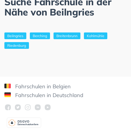
Suche Fahrschule in der
Nähe von Beilngries
Beilngries
Berching
Breitenbrunn
Kohlmühle
Riedenburg
Fahrschulen in Belgien
Fahrschulen in Deutschland
DSGV
O
Datenschutzkonform