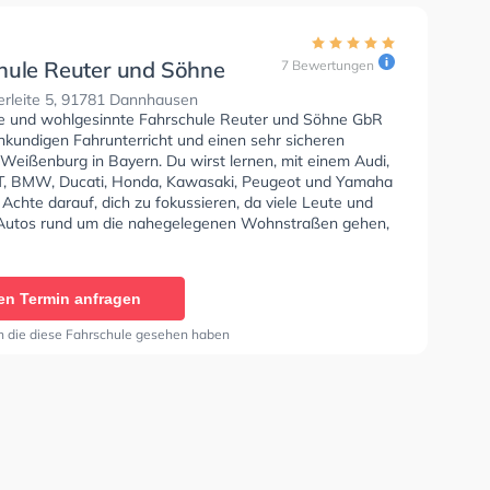
hule Reuter und Söhne
7 Bewertungen
leite 5, 91781 Dannhausen
se und wohlgesinnte Fahrschule Reuter und Söhne GbR
hkundigen Fahrunterricht und einen sehr sicheren
 Weißenburg in Bayern. Du wirst lernen, mit einem Audi,
T, BMW, Ducati, Honda, Kawasaki, Peugeot und Yamaha
 Achte darauf, dich zu fokussieren, da viele Leute und
Autos rund um die nahegelegenen Wohnstraßen gehen,
d stehen. Die Fahrschule bietet Herausragende
en um deine Klasse A1, Klasse B, Klasse A, Klasse B
, Klasse BE, Klasse B96, Klasse AM, Klasse BF17,
en Termin anfragen
 Klasse C1, Klasse C1E, Klasse C, Klasse CE, Klasse D1,
, Klasse D, Klasse DE, Klasse L, Klasse T und B-
n die diese Fahrschule gesehen haben
u erhalten. Wir empfehlen dir auch online-theorie tests
bsolvieren, um dich gut auf die theoretische Prüfung.
hrschule Reuter und Söhne GbR Sie können einen Termin
ragen.