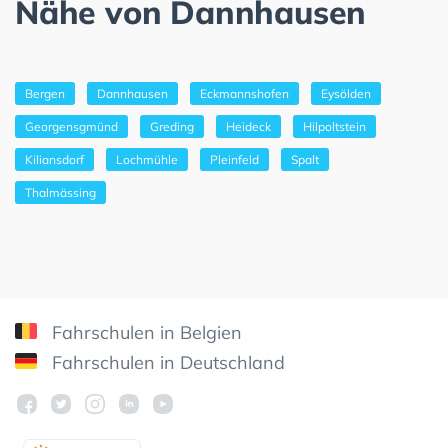
Nähe von Dannhausen
Bergen
Dannhausen
Eckmannshofen
Eysölden
Georgensgmünd
Greding
Heideck
Hilpoltstein
Kiliansdorf
Lochmühle
Pleinfeld
Spalt
Thalmässing
Fahrschulen in Belgien
Fahrschulen in Deutschland