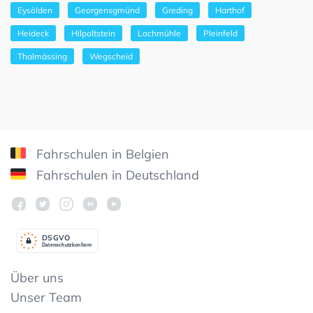
Eysölden
Georgensgmünd
Greding
Harthof
Heideck
Hilpoltstein
Lochmühle
Pleinfeld
Thalmässing
Wegscheid
Fahrschulen in Belgien
Fahrschulen in Deutschland
DSGV
O
Datenschutzkonform
Über uns
Unser Team