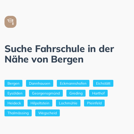
Suche Fahrschule in der
Nähe von Bergen
Bergen
Dannhausen
Eckmannshofen
Eichstätt
Eysölden
Georgensgmünd
Greding
Harthof
Heideck
Hilpoltstein
Lochmühle
Pleinfeld
Thalmässing
Wegscheid