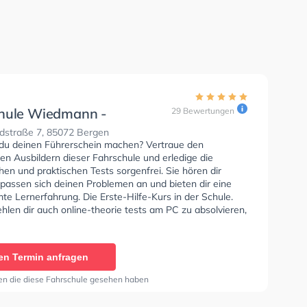
hule Wiedmann -
29 Bewertungen
tt
ldstraße 7, 85072 Bergen
du deinen Führerschein machen? Vertraue den
rten Ausbildern dieser Fahrschule und erledige die
hen und praktischen Tests sorgenfrei. Sie hören dir
 passen sich deinen Problemen an und bieten dir eine
e Lernerfahrung. Die Erste-Hilfe-Kurs in der Schule.
len dir auch online-theorie tests am PC zu absolvieren,
t auf die theoretische Prüfung. In der Fahrschule
- Eichstätt Sie können einen Termin online anfragen.
en Termin anfragen
en die diese Fahrschule gesehen haben