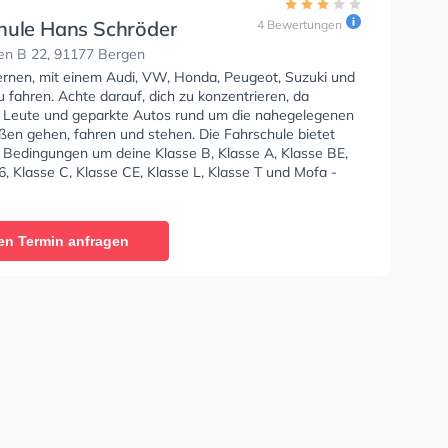
hule Hans Schröder
4 Bewertungen
en B 22, 91177 Bergen
lernen, mit einem Audi, VW, Honda, Peugeot, Suzuki und
fahren. Achte darauf, dich zu konzentrieren, da
e Leute und geparkte Autos rund um die nahegelegenen
en gehen, fahren und stehen. Die Fahrschule bietet
e Bedingungen um deine Klasse B, Klasse A, Klasse BE,
, Klasse C, Klasse CE, Klasse L, Klasse T und Mofa -
einigung zu erhalten. In der Fahrschule Hans Schröder
n einen Termin online anfragen.
en Termin anfragen