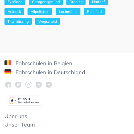
Eysölden
Georgensgmünd
Greding
Harthof
Heideck
Hilpoltstein
Lochmühle
Pleinfeld
Thalmässing
Wegscheid
Fahrschulen in Belgien
Fahrschulen in Deutschland
DSGV
O
Datenschutzkonform
Über uns
Unser Team