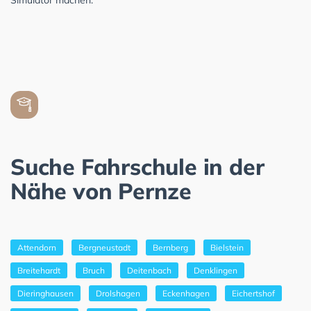
Simulator machen.
Suche Fahrschule in der
Nähe von Pernze
Attendorn
Bergneustadt
Bernberg
Bielstein
Breitehardt
Bruch
Deitenbach
Denklingen
Dieringhausen
Drolshagen
Eckenhagen
Eichertshof