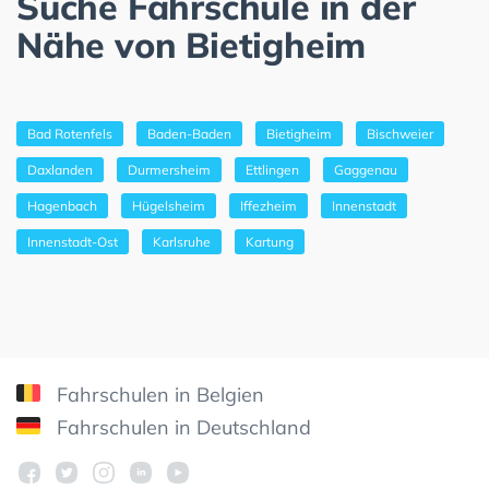
Suche Fahrschule in der
Nähe von Bietigheim
Bad Rotenfels
Baden-Baden
Bietigheim
Bischweier
Daxlanden
Durmersheim
Ettlingen
Gaggenau
Hagenbach
Hügelsheim
Iffezheim
Innenstadt
Innenstadt-Ost
Karlsruhe
Kartung
Fahrschulen in Belgien
Fahrschulen in Deutschland