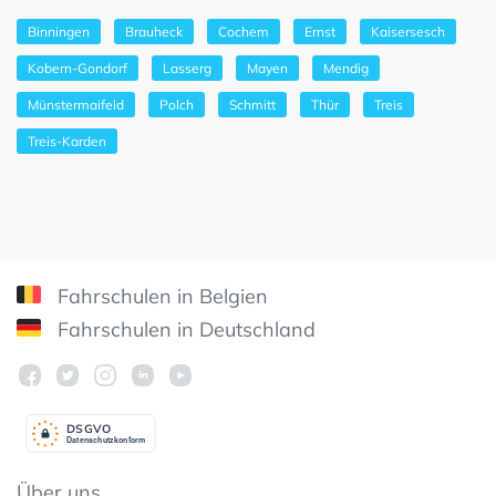
Binningen
Brauheck
Cochem
Ernst
Kaisersesch
Kobern-Gondorf
Lasserg
Mayen
Mendig
Münstermaifeld
Polch
Schmitt
Thür
Treis
Treis-Karden
Fahrschulen in Belgien
Fahrschulen in Deutschland
DSGV
O
Datenschutzkonform
Über uns