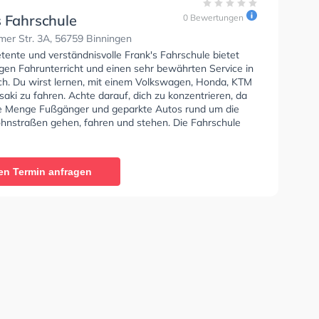
s Fahrschule
0 Bewertungen
er Str. 3A, 56759 Binningen
tente und verständnisvolle Frank's Fahrschule bietet
gen Fahrunterricht und einen sehr bewährten Service in
ch. Du wirst lernen, mit einem Volkswagen, Honda, KTM
ki zu fahren. Achte darauf, dich zu konzentrieren, da
e Menge Fußgänger und geparkte Autos rund um die
nstraßen gehen, fahren und stehen. Die Fahrschule
rausragende Bedingungen um deine Klasse A1, Klasse
A, Klasse B Automatik, Klasse BE, Klasse B96, Klasse
e BF17 und Klasse A2 zu erhalten. Die Erste-Hilfe-Kurs
en Termin anfragen
ule. In der Frank's Fahrschule Sie können einen Termin
ragen.