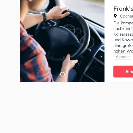
Frank'
Cochem
Die kompe
sachkundi
Kaiserses
und Kawasa
eine groß
nahen Woh
bietet He
German
B, Klasse 
AM, Klass
Ein
in der Sch
online anf