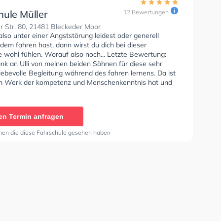
hule Müller
12 Bewertungen
r Str. 80, 21481 Bleckeder Moor
so unter einer Angststörung leidest oder generell
dem fahren hast, dann wirst du dich bei dieser
e wohl fühlen. Worauf also noch... Letzte Bewertung:
ank an Ulli von meinen beiden Söhnen für diese sehr
iebevolle Begleitung während des fahren lernens. Da ist
 Werk der kompetenz und Menschenkenntnis hat und
edem einzelnen sehr viel Mühe gibt. Ich empfehle diese
 sehr gerne weiter."
en Termin anfragen
nen die diese Fahrschule gesehen haben