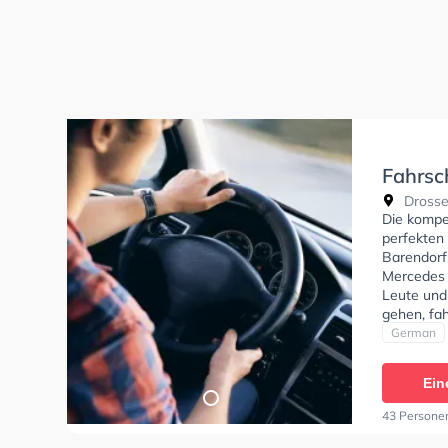
Fahrsc
Drosse
Die kompe
perfekten 
Barendorf
Mercedes z
Leute und
gehen, fa
Bedingung
German
Klasse B9
C1E, Klass
Ein
DE, Klasse
online-the
43 Persone
theoretis
Termin onl