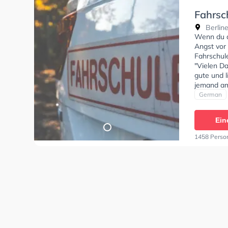
Fahrsc
Berline
Wenn du al
Angst vor 
Fahrschul
"Vielen D
gute und l
jemand am
sich mit j
German
Fahrschule
Ein
1458 Perso