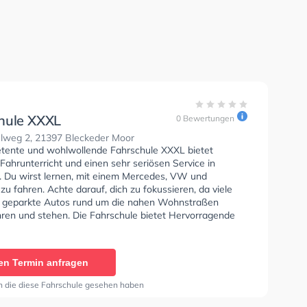
hule XXXL
0 Bewertungen
lweg 2, 21397 Bleckeder Moor
tente und wohlwollende Fahrschule XXXL bietet
Fahrunterricht und einen sehr seriösen Service in
. Du wirst lernen, mit einem Mercedes, VW und
u fahren. Achte darauf, dich zu fokussieren, da viele
 geparkte Autos rund um die nahen Wohnstraßen
hren und stehen. Die Fahrschule bietet Hervorragende
en um deine Klasse A1, Klasse B, Klasse A, Klasse BE,
6, Klasse AM, Klasse BF17, Klasse A2, Klasse C1, Klasse
e C, Klasse CE, Klasse D1, Klasse DE1, Klasse D, Klasse
en Termin anfragen
 L und Klasse T zu erhalten. Wir empfehlen dir auch
orie tests am PC zu absolvieren, um dich gut auf die
n die diese Fahrschule gesehen haben
che Prüfung. In der Fahrschule XXXL Sie können einen
ine anfragen.