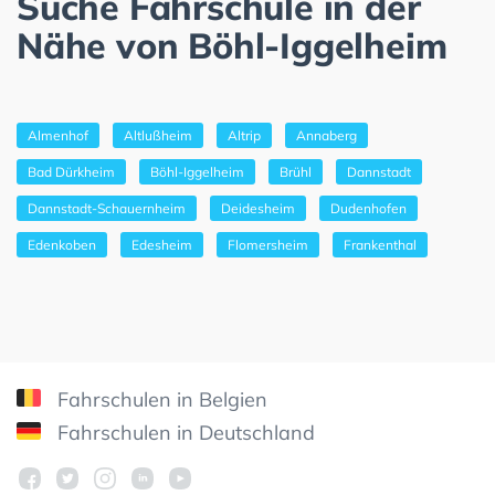
Suche Fahrschule in der
Nähe von Böhl-Iggelheim
Almenhof
Altlußheim
Altrip
Annaberg
Bad Dürkheim
Böhl-Iggelheim
Brühl
Dannstadt
Dannstadt-Schauernheim
Deidesheim
Dudenhofen
Edenkoben
Edesheim
Flomersheim
Frankenthal
Fahrschulen in Belgien
Fahrschulen in Deutschland