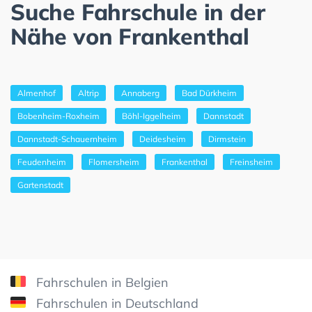
Suche Fahrschule in der
Nähe von Frankenthal
Almenhof
Altrip
Annaberg
Bad Dürkheim
Bobenheim-Roxheim
Böhl-Iggelheim
Dannstadt
Dannstadt-Schauernheim
Deidesheim
Dirmstein
Feudenheim
Flomersheim
Frankenthal
Freinsheim
Gartenstadt
Fahrschulen in Belgien
Fahrschulen in Deutschland