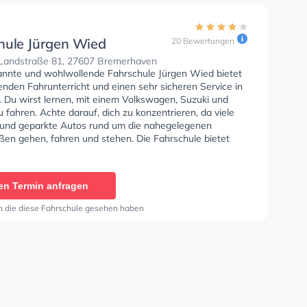
hule Jürgen Wied
20 Bewertungen
Landstraße 81, 27607 Bremerhaven
annte und wohlwollende Fahrschule Jürgen Wied bietet
nden Fahrunterricht und einen sehr sicheren Service in
. Du wirst lernen, mit einem Volkswagen, Suzuki und
fahren. Achte darauf, dich zu konzentrieren, da viele
und geparkte Autos rund um die nahegelegenen
en gehen, fahren und stehen. Die Fahrschule bietet
Bedingungen um deine Klasse A1, Klasse B, Klasse A,
, Klasse B96, Klasse AM, Klasse BF17, Klasse A2 und
fbescheinigung zu erhalten. Die Erste-Hilfe-Kurs in der
en Termin anfragen
n der Fahrschule Jürgen Wied Sie können einen Termin
ragen.
n die diese Fahrschule gesehen haben