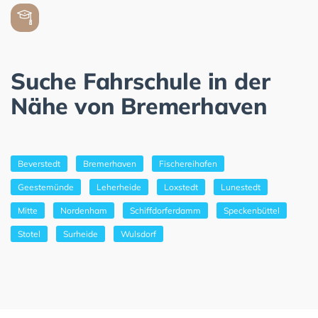
Suche Fahrschule in der
Nähe von Bremerhaven
Beverstedt
Bremerhaven
Fischereihafen
Geestemünde
Leherheide
Loxstedt
Lunestedt
Mitte
Nordenham
Schiffdorferdamm
Speckenbüttel
Stotel
Surheide
Wulsdorf