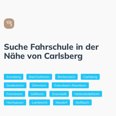
Suche Fahrschule in der
Nähe von Carlsberg
Annaberg
Bad Dürkheim
Breitenstein
Carlsberg
Deidesheim
Dirmstein
Enkenbach-Alsenborn
Freinsheim
Göllheim
Grünstadt
Hettenleidelheim
Hochspeyer
Lambrecht
Maxdorf
Mußbach