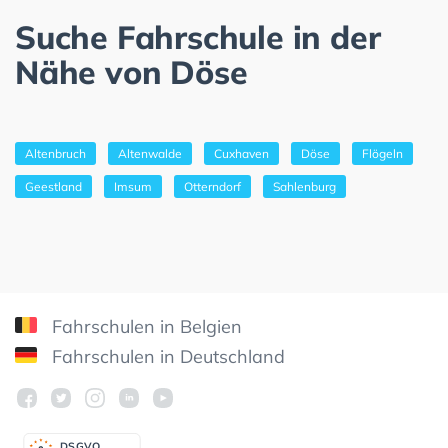
Suche Fahrschule in der
Nähe von Döse
Altenbruch
Altenwalde
Cuxhaven
Döse
Flögeln
Geestland
Imsum
Otterndorf
Sahlenburg
Fahrschulen in Belgien
Fahrschulen in Deutschland
DSGV
O