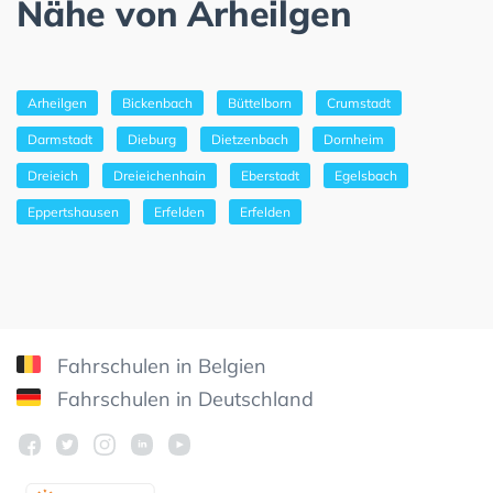
Nähe von Arheilgen
Arheilgen
Bickenbach
Büttelborn
Crumstadt
Darmstadt
Dieburg
Dietzenbach
Dornheim
Dreieich
Dreieichenhain
Eberstadt
Egelsbach
Eppertshausen
Erfelden
Erfelden
Fahrschulen in Belgien
Fahrschulen in Deutschland