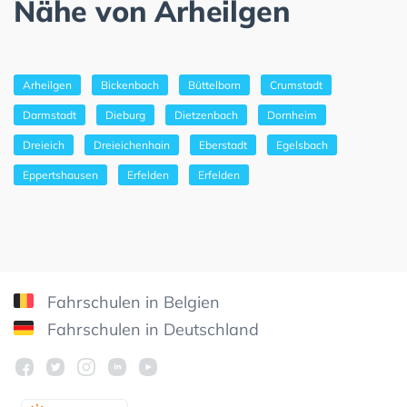
Nähe von Arheilgen
Arheilgen
Bickenbach
Büttelborn
Crumstadt
Darmstadt
Dieburg
Dietzenbach
Dornheim
Dreieich
Dreieichenhain
Eberstadt
Egelsbach
Eppertshausen
Erfelden
Erfelden
Fahrschulen in Belgien
Fahrschulen in Deutschland