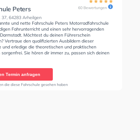
hule Peters
60 Bewertungen
adfahrschule
. 37, 64283 Arheilgen
annte und nette Fahrschule Peters Motorradfahrschule
ndigen Fahrunterricht und einen sehr hervorragenden
n Darmstadt. Möchtest du deinen Führerschein
 Vertraue den qualifizierten Ausbildern dieser
 und erledige die theoretischen und praktischen
sorgenfrei. Sie hören dir immer zu, passen sich deinen
 an und bieten dir eine abgestimmte Lernerfahrung. In
chule Peters Motorradfahrschule Sie können einen
ine anfragen.
en Termin anfragen
en die diese Fahrschule gesehen haben