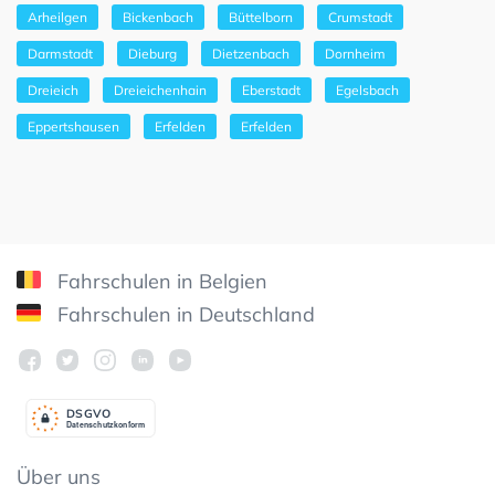
Arheilgen
Bickenbach
Büttelborn
Crumstadt
Darmstadt
Dieburg
Dietzenbach
Dornheim
Dreieich
Dreieichenhain
Eberstadt
Egelsbach
Eppertshausen
Erfelden
Erfelden
Fahrschulen in Belgien
Fahrschulen in Deutschland
DSGV
O
Datenschutzkonform
Über uns