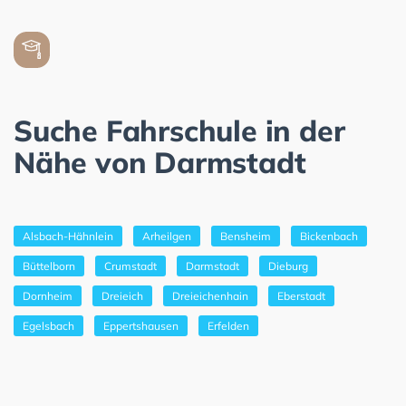
Suche Fahrschule in der
Nähe von Darmstadt
Alsbach-Hähnlein
Arheilgen
Bensheim
Bickenbach
Büttelborn
Crumstadt
Darmstadt
Dieburg
Dornheim
Dreieich
Dreieichenhain
Eberstadt
Egelsbach
Eppertshausen
Erfelden