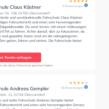
hule Claus Kästner
6 Bewertungen
er Str. 136, 01762 Obercarsdorf
tente und verständnisvolle Fahrschule Claus Kästner
ndigen Fahrunterricht und einen sehr hervorragenden
 Dippoldiswalde. Du wirst lernen, mit einem Volkswagen,
 KTM zu fahren. Achte darauf, dich zu fokussieren, da
te und geparkte Autos rund um die nahegelegenen
en gehen, fahren und stehen. Die Fahrschule bietet
Bedingungen um deine Klasse A1, Klasse B, Klasse A,
, Klasse B96, Klasse AM, Klasse BF17, Klasse A2 und
u erhalten. In der Fahrschule Claus Kästner Sie können
en Termin anfragen
in online anfragen.
en die diese Fahrschule gesehen haben
hule Andreas Gempler
30 Bewertungen
lstr. 11, 01744 Obercarsdorf
se und nette Fahrschule Andreas Gempler bietet
 Fahrunterricht und einen sehr hervorragenden Service