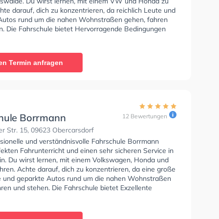
diswalde. Du wirst lernen, mit einem VW und Honda zu
hte darauf, dich zu konzentrieren, da reichlich Leute und
Autos rund um die nahen Wohnstraßen gehen, fahren
n. Die Fahrschule bietet Hervorragende Bedingungen
lasse B und Klasse A zu erhalten. In der Fahrschule
empler Sie können einen Termin online anfragen.
en Termin anfragen
hule Borrmann
12 Bewertungen
er Str. 15, 09623 Obercarsdorf
ssionelle und verständnisvolle Fahrschule Borrmann
fekten Fahrunterricht und einen sehr sicheren Service in
in. Du wirst lernen, mit einem Volkswagen, Honda und
ren. Achte darauf, dich zu konzentrieren, da eine große
e und geparkte Autos rund um die nahen Wohnstraßen
ren und stehen. Die Fahrschule bietet Exzellente
en um deine Klasse A1, Klasse B, Klasse A, Klasse BE,
6, Klasse AM, Klasse BF17, Klasse A2 und Klasse L zu