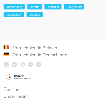
Dannenberg
Dömitz
Hitzacker
Langendorf
Nebenstedt
Niendorf
Fahrschulen in Belgien
Fahrschulen in Deutschland
DSGV
O
Datenschutzkonform
Über uns
Unser Team