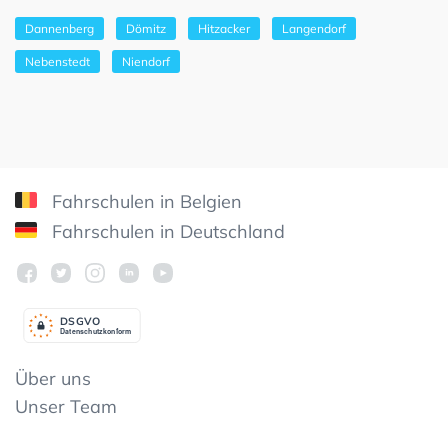
Dannenberg
Dömitz
Hitzacker
Langendorf
Nebenstedt
Niendorf
Fahrschulen in Belgien
Fahrschulen in Deutschland
DSGV
O
Datenschutzkonform
Über uns
Unser Team