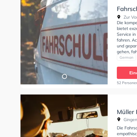
Fahrsc
Wißgol
Zur Vor
Die kompe
bietet exz
Service i
fahren. Ac
und gepar
gehen, fah
Bedingung
German
Automatik
Mofa - Pr
Ein
online-the
theoretis
52 Persone
können ei
Müller
Gingen
Die Fahrsc
empathisch