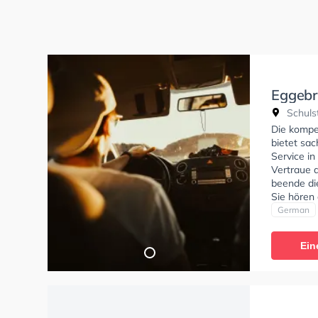
Eggebr
Schulst
Die kompe
bietet sa
Service i
Vertraue d
beende di
Sie hören
bieten dir
German
Ein