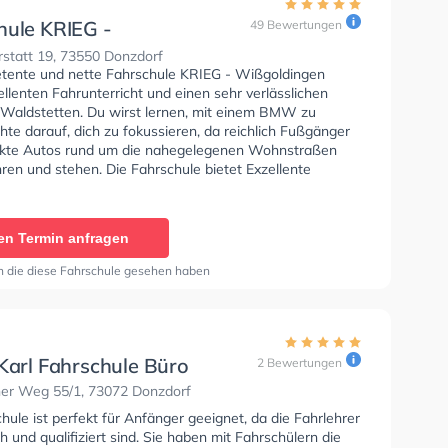
hule KRIEG -
49 Bewertungen
dingen
statt 19, 73550 Donzdorf
tente und nette Fahrschule KRIEG - Wißgoldingen
ellenten Fahrunterricht und einen sehr verlässlichen
n Waldstetten. Du wirst lernen, mit einem BMW zu
hte darauf, dich zu fokussieren, da reichlich Fußgänger
kte Autos rund um die nahegelegenen Wohnstraßen
ren und stehen. Die Fahrschule bietet Exzellente
en um deine Klasse A1, Klasse B, Klasse A, Klasse B
, Klasse BE, Klasse AM, Klasse BF17, Klasse A2 und
üfbescheinigung zu erhalten. Wir empfehlen dir auch
en Termin anfragen
orie tests am PC zu absolvieren, um dich gut auf die
che Prüfung. In der Fahrschule KRIEG - Wißgoldingen Sie
n die diese Fahrschule gesehen haben
nen Termin online anfragen.
 Karl Fahrschule Büro
2 Bewertungen
er Weg 55/1, 73072 Donzdorf
hule ist perfekt für Anfänger geeignet, da die Fahrlehrer
 und qualifiziert sind. Sie haben mit Fahrschülern die