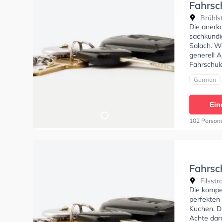
Fahrsc
Brühlst
Die anerk
sachkundig
Salach. W
generell A
Fahrschule
German
Ein
102 Person
Fahrsc
Filsstr
Die kompe
perfekten
Kuchen. D
Achte dara