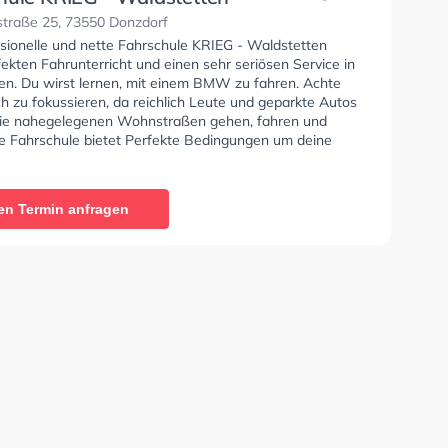
traße 25, 73550 Donzdorf
ssionelle und nette Fahrschule KRIEG - Waldstetten
fekten Fahrunterricht und einen sehr seriösen Service in
en. Du wirst lernen, mit einem BMW zu fahren. Achte
ch zu fokussieren, da reichlich Leute und geparkte Autos
ie nahegelegenen Wohnstraßen gehen, fahren und
ie Fahrschule bietet Perfekte Bedingungen um deine
 Klasse B, Klasse A, Klasse B Automatik, Klasse BE,
, Klasse BF17, Klasse A2 und Mofa - Prüfbescheinigung
n. Wir empfehlen dir auch online-theorie tests am PC zu
en Termin anfragen
n, um dich gut auf die theoretische Prüfung. In der
e KRIEG - Waldstetten Sie können einen Termin online