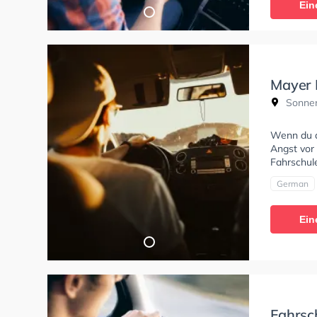
Ein
Mayer 
Sonnen
Wenn du al
Angst vor 
Fahrschule
German
Ein
Fahrsc