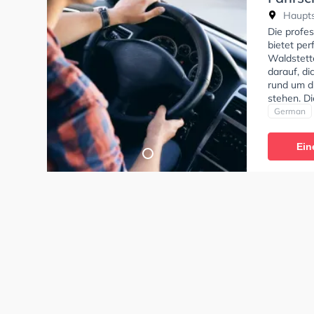
Haupts
Die profe
bietet per
Waldstett
darauf, di
rund um d
stehen. D
Klasse A1,
German
Klasse AM
zu erhalte
Ein
absolviere
Fahrschul
anfragen.