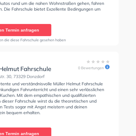
Autos rund um die nahen Wohnstraßen gehen, fahren
n. Die Fahrschule bietet Exzellente Bedingungen um
se A1, Klasse B, Klasse A, Klasse BE, Klasse B96,
, Klasse BF17, Klasse A2, Klasse C1, Klasse C und
 und Klasse D zu erhalten. In der Fahrschule Lohrmann
en Termin anfragen
n einen Termin online anfragen.
en die diese Fahrschule gesehen haben
 Helmut Fahrschule
0 Bewertungen
tr. 30, 73329 Donzdorf
tente und verständnisvolle Müller Helmut Fahrschule
hkundigen Fahrunterricht und einen sehr verlässlichen
 Kuchen. Mit dem empathischen und qualifizierten
 dieser Fahrschule wirst du die theoretischen und
en Tests sogar mit Angst meistern und deinen
ein bequem erhalten.
en Termin anfragen