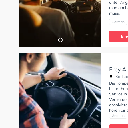
unter Angs
man am be
muss.
German
Ein
Frey A
Karlsba
Die kompe
bietet he
Service i
Vertraue d
absolviere
hören dir
dir eine 
German