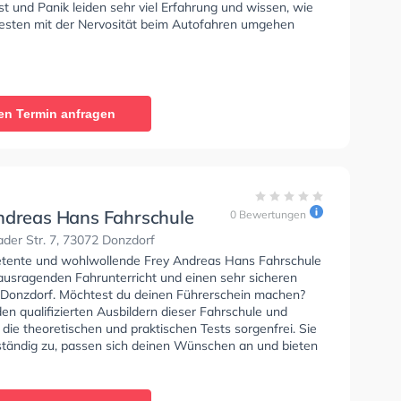
t und Panik leiden sehr viel Erfahrung und wissen, wie
sten mit der Nervosität beim Autofahren umgehen
en Termin anfragen
ndreas Hans Fahrschule
0 Bewertungen
der Str. 7, 73072 Donzdorf
tente und wohlwollende Frey Andreas Hans Fahrschule
rausragenden Fahrunterricht und einen sehr sicheren
n Donzdorf. Möchtest du deinen Führerschein machen?
en qualifizierten Ausbildern dieser Fahrschule und
 die theoretischen und praktischen Tests sorgenfrei. Sie
 ständig zu, passen sich deinen Wünschen an und bieten
angepasste Lernerfahrung.