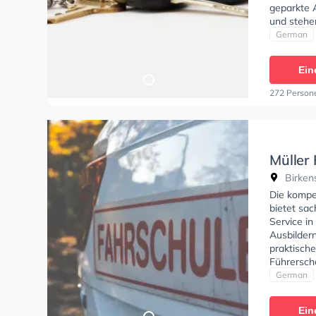
geparkte 
und stehe
deine Klas
German
Klasse AM
Klasse D1
Ein
Sie könne
272 Person
Müller
Birkens
Die kompe
bietet sac
Service in
Ausbildern
praktisch
Führersch
German
Ein