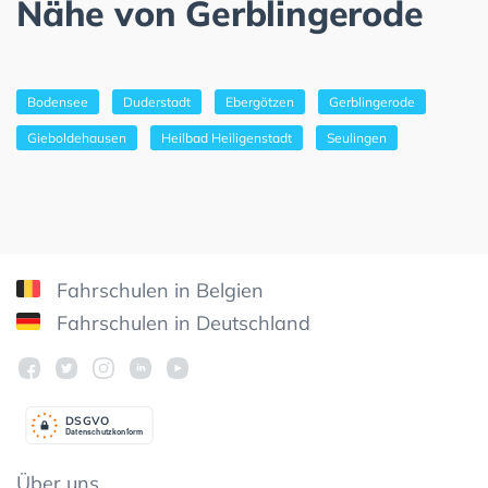
Nähe von Gerblingerode
Bodensee
Duderstadt
Ebergötzen
Gerblingerode
Gieboldehausen
Heilbad Heiligenstadt
Seulingen
Fahrschulen in Belgien
Fahrschulen in Deutschland
DSGV
O
Datenschutzkonform
Über uns