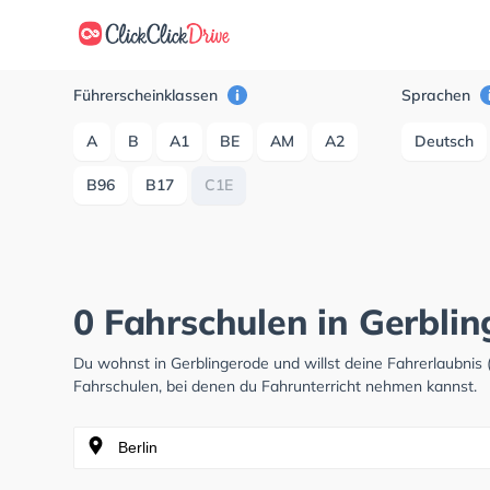
Führerscheinklassen
Sprachen
A
B
A1
BE
AM
A2
Deutsch
B96
B17
C1E
0 Fahrschulen in Gerbli
Du wohnst in Gerblingerode und willst deine Fahrerlaubni
Fahrschulen, bei denen du Fahrunterricht nehmen kannst.