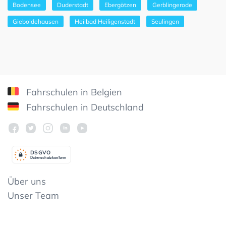
Bodensee
Duderstadt
Ebergötzen
Gerblingerode
Gieboldehausen
Heilbad Heiligenstadt
Seulingen
Fahrschulen in Belgien
Fahrschulen in Deutschland
DSGV
O
Datenschutzkonform
Über uns
Unser Team