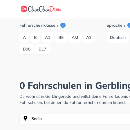
Führerscheinklassen
Sprachen
A
B
A1
BE
AM
A2
Deutsch
B96
B17
0 Fahrschulen in Gerbli
Du wohnst in Gerblingerode und willst deine Fahrerlaubni
Fahrschulen, bei denen du Fahrunterricht nehmen kannst.