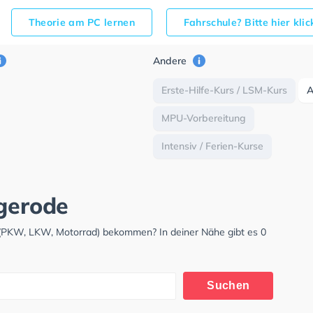
Theorie am PC lernen
Fahrschule? Bitte hier kli
Andere
Erste-Hilfe-Kurs / LSM-Kurs
MPU-Vorbereitung
Intensiv / Ferien-Kurse
ngerode
s (PKW, LKW, Motorrad) bekommen? In deiner Nähe gibt es 0
Suchen