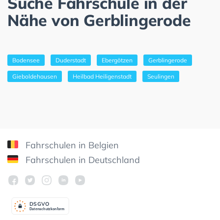
Suche Fahrschule in der
Nähe von Gerblingerode
Bodensee
Duderstadt
Ebergötzen
Gerblingerode
Gieboldehausen
Heilbad Heiligenstadt
Seulingen
Fahrschulen in Belgien
Fahrschulen in Deutschland
DSGV
O
Datenschutzkonform