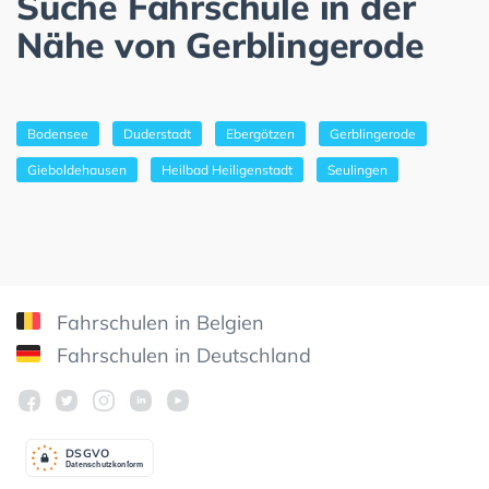
Suche Fahrschule in der
Nähe von Gerblingerode
Bodensee
Duderstadt
Ebergötzen
Gerblingerode
Gieboldehausen
Heilbad Heiligenstadt
Seulingen
Fahrschulen in Belgien
Fahrschulen in Deutschland
DSGV
O
Datenschutzkonform