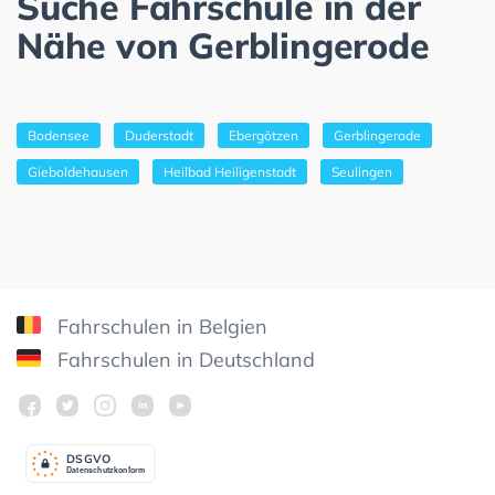
Suche Fahrschule in der
Nähe von Gerblingerode
Bodensee
Duderstadt
Ebergötzen
Gerblingerode
Gieboldehausen
Heilbad Heiligenstadt
Seulingen
Fahrschulen in Belgien
Fahrschulen in Deutschland
DSGV
O
Datenschutzkonform