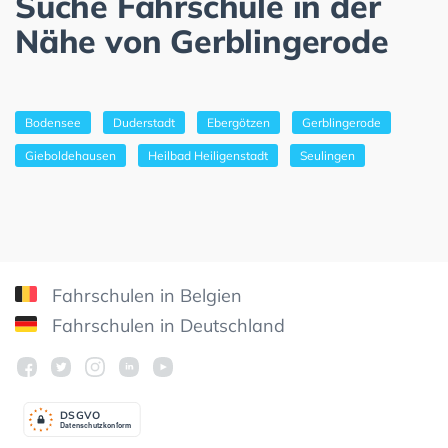
Suche Fahrschule in der
Nähe von Gerblingerode
Bodensee
Duderstadt
Ebergötzen
Gerblingerode
Gieboldehausen
Heilbad Heiligenstadt
Seulingen
Fahrschulen in Belgien
Fahrschulen in Deutschland
DSGV
O
Datenschutzkonform