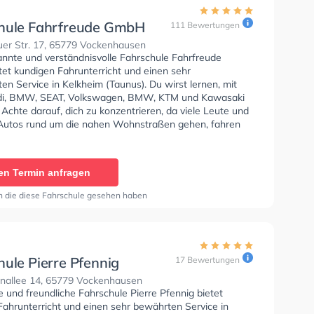
hule Fahrfreude GmbH
111 Bewertungen
er Str. 17, 65779 Vockenhausen
annte und verständnisvolle Fahrschule Fahrfreude
et kundigen Fahrunterricht und einen sehr
n Service in Kelkheim (Taunus). Du wirst lernen, mit
di, BMW, SEAT, Volkswagen, BMW, KTM und Kawasaki
 Achte darauf, dich zu konzentrieren, da viele Leute und
Autos rund um die nahen Wohnstraßen gehen, fahren
n. Die Fahrschule bietet Exzellente Bedingungen um
se A1, Klasse B, Klasse A, Klasse BE, Klasse B96,
, Klasse BF17, Klasse A2, Klasse C1, Klasse C1E, Klasse
en Termin anfragen
sse CE zu erhalten. In der Fahrschule Fahrfreude GmbH
n einen Termin online anfragen.
n die diese Fahrschule gesehen haben
hule Pierre Pfennig
17 Bewertungen
nallee 14, 65779 Vockenhausen
e und freundliche Fahrschule Pierre Pfennig bietet
Fahrunterricht und einen sehr bewährten Service in