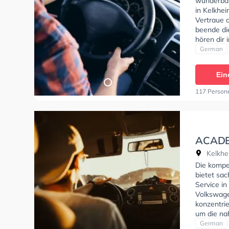
wunderbar
in Kelkhe
Vertraue d
beende die
hören dir
bieten dir
German
Ein
117 Person
ACADEM
Kelkhe
Die kompe
bietet sac
Service in
Volkswage
konzentri
um die na
Die Fahrs
German