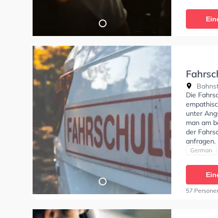
Klasse B, 
BF17, Kla
Ein
Fahrschule
Fahrsc
Bahnst
Die Fahrsc
empathisch
unter Angs
man am be
der Fahrs
anfragen.
German
Ein
57 Persone