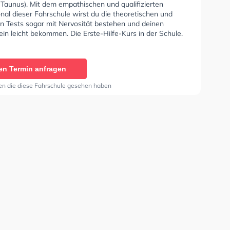
(Taunus). Mit dem empathischen und qualifizierten
nal dieser Fahrschule wirst du die theoretischen und
en Tests sogar mit Nervosität bestehen und deinen
in leicht bekommen. Die Erste-Hilfe-Kurs in der Schule.
rschule Pierre Pfennig Sie können einen Termin online
en Termin anfragen
en die diese Fahrschule gesehen haben