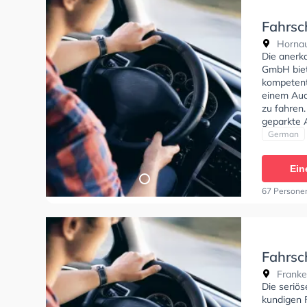
Fahrsc
Hornau
Die anerk
GmbH biet
kompetente
einem Au
zu fahren.
geparkte 
und stehe
German
deine Klas
Klasse AM
Ein
C und Kla
Sie könne
67 Persone
Fahrsc
Franke
Die seriös
kundigen 