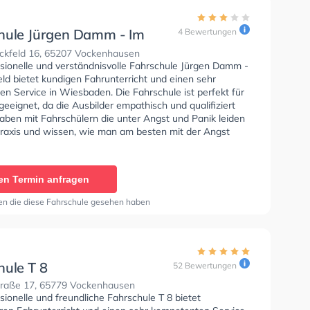
hule Jürgen Damm - Im
4 Bewertungen
eld
ckfeld 16, 65207 Vockenhausen
ssionelle und verständnisvolle Fahrschule Jürgen Damm -
ld bietet kundigen Fahrunterricht und einen sehr
hen Service in Wiesbaden. Die Fahrschule ist perfekt für
eeignet, da die Ausbilder empathisch und qualifiziert
haben mit Fahrschülern die unter Angst und Panik leiden
 Praxis und wissen, wie man am besten mit der Angst
en umgehen soll. In der Fahrschule Jürgen Damm - Im
Sie können einen Termin online anfragen.
en Termin anfragen
en die diese Fahrschule gesehen haben
hule T 8
52 Bewertungen
raße 17, 65779 Vockenhausen
sionelle und freundliche Fahrschule T 8 bietet