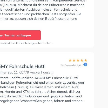
en Fahrunterricht und einen sehr kompetenten Service
im (Taunus). Möchtest du deinen Führerschein machen?
en qualifizierten Ausbildern dieser Fahrschule und
 theoretischen und praktischen Tests sorgenfrei. Sie
 immer zu, passen sich deinen Bedürfnissen an und
 eine persönliche Lernerfahrung.
en Termin anfragen
en die diese Fahrschule gesehen haben
Y Fahrschule Hüttl
14 Bewertungen
imer Str. 11, 65779 Vockenhausen
tente und freundliche ACADEMY Fahrschule Hüttl
hkundigen Fahrunterricht und einen sehr zuverlässigen
 Kelkheim (Taunus). Du wirst lernen, mit einem Audi,
n, Honda und KTM zu fahren. Achte darauf, dich zu
eren, da reichlich Fußgänger und geparkte Autos rund
hegelegenen Wohnstraßen gehen, fahren und stehen.
chule bietet Perfekte Bedingungen um deine Klasse A1,