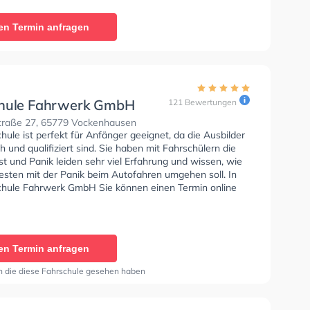
Klasse A, Klasse BE, Klasse B96, Klasse AM, Klasse
sse A2 und Klasse L zu erhalten. In der ACADEMY
en Termin anfragen
 Hüttl Sie können einen Termin online anfragen.
hule Fahrwerk GmbH
121 Bewertungen
raße 27, 65779 Vockenhausen
hule ist perfekt für Anfänger geeignet, da die Ausbilder
 und qualifiziert sind. Sie haben mit Fahrschülern die
t und Panik leiden sehr viel Erfahrung und wissen, wie
sten mit der Panik beim Autofahren umgehen soll. In
chule Fahrwerk GmbH Sie können einen Termin online
en Termin anfragen
n die diese Fahrschule gesehen haben