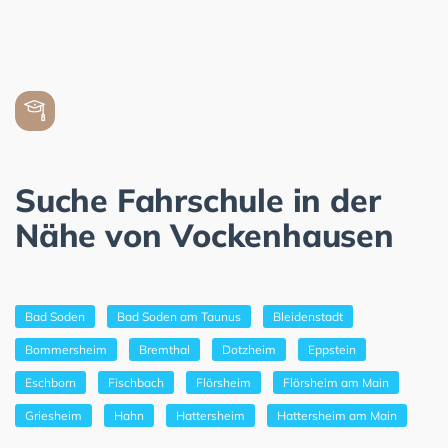
Suche Fahrschule in der
Nähe von Vockenhausen
Bad Soden
Bad Soden am Taunus
Bleidenstadt
Bommersheim
Bremthal
Dotzheim
Eppstein
Eschborn
Fischbach
Flörsheim
Flörsheim am Main
Griesheim
Hahn
Hattersheim
Hattersheim am Main