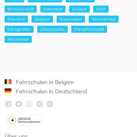
Brühlervorstadt
Daberstedt
Eckstedt
Erfurt
Frienstedt
Gebesee
Gispersleben
Hohenwinden
Ilversgehofen
Johannesplatz
Krämpfervorstadt
Melchendorf
Fahrschulen in Belgien
Fahrschulen in Deutschland
DSGV
O
Datenschutzkonform
Über uns