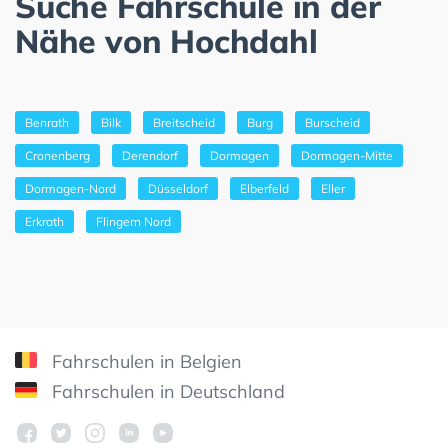
Suche Fahrschule in der
Nähe von Hochdahl
Benrath
Bilk
Breitscheid
Burg
Burscheid
Cronenberg
Derendorf
Dormagen
Dormagen-Mitte
Dormagen-Nord
Düsseldorf
Elberfeld
Eller
Erkrath
Flingern Nord
Fahrschulen in Belgien
Fahrschulen in Deutschland