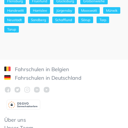
Flensburg
Fruerlund
Glücksburg
Großenwiehe
Handewitt
Harrislee
Jürgensby
Mooswatt
Mürwik
Neustadt
Sandberg
Schafflund
Sörup
Tarp
Tarup
Fahrschulen in Belgien
Fahrschulen in Deutschland
DSGV
O
Datenschutzkonform
Über uns
Unser Team