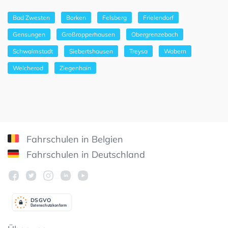
Bad Zwesten
Borken
Felsberg
Frielendorf
Gensungen
Großropperhausen
Obergrenzebach
Schwalmstadt
Siebertshausen
Treysa
Wabern
Welcherod
Ziegenhain
Fahrschulen in Belgien
Fahrschulen in Deutschland
DSGV
O
Datenschutzkonform