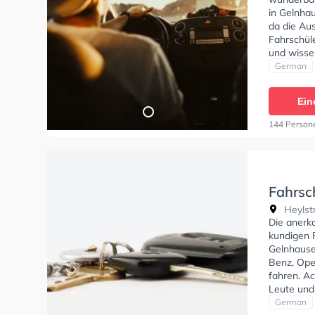
in Gelnhau
da die Aus
Fahrschüle
und wisse
Autofahre
German
tests am P
Prüfung. I
Ein
anfragen.
144 Person
Fahrsch
Heylst
Die anerk
kundigen F
Gelnhause
Benz, Ope
fahren. Ac
Leute und
gehen, fa
German