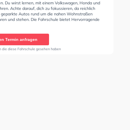
n. Du wirst lernen, mit einem Volkswagen, Honda und
ren. Achte darauf, dich zu fokussieren, da reichlich
 geparkte Autos rund um die nahen Wohnstraßen
hren und stehen. Die Fahrschule bietet Hervorragende
en um deine Klasse A1, Klasse B, Klasse A, Klasse BE,
6, Klasse BF17, Klasse A2 und Mofa -
einigung zu erhalten. Letzte Bewertung: "Super
en Termin anfragen
. Nette Fahrlehrer einfach gut drauf und immer flexibel.
alles"
n die diese Fahrschule gesehen haben