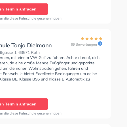
en um deine Klasse A1, Klasse B, Klasse A, Klasse BE,
6, Klasse AM, Klasse BF17, Klasse A2, Klasse C1, Klasse
en Termin anfragen
se C und Klasse CE zu erhalten. Letzte Bewertung: "Ich
 als Fahrlehrer. Ich bin sehr Zufrieden mit dem
en die diese Fahrschule gesehen haben
t und den Fahrstunden"
hule Tanja Dielmann
69 Bewertungen
tgasse 1, 63571 Roth
ernen, mit einem VW Golf zu fahren. Achte darauf, dich
ieren, da eine große Menge Fußgänger und geparkte
d um die nahen Wohnstraßen gehen, fahren und
ie Fahrschule bietet Exzellente Bedingungen um deine
 Klasse BE, Klasse B96 und Klasse B Automatik zu
en Termin anfragen
en die diese Fahrschule gesehen haben