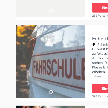
Bedingung
Klasse B9
Ein
C1E, Klas
hatte Gary
232 Person
Unterrich
Fahrsc
Schmid
Du wirst l
zu fokuss
Autos run
stehen. D
Klasse B,
erhalten.
German
Ein
394 Person