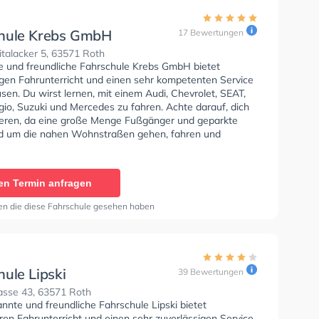
hule Krebs GmbH
17 Bewertungen
talacker 5, 63571 Roth
se und freundliche Fahrschule Krebs GmbH bietet
gen Fahrunterricht und einen sehr kompetenten Service
sen. Du wirst lernen, mit einem Audi, Chevrolet, SEAT,
gio, Suzuki und Mercedes zu fahren. Achte darauf, dich
ieren, da eine große Menge Fußgänger und geparkte
d um die nahen Wohnstraßen gehen, fahren und
ie Fahrschule bietet Perfekte Bedingungen um deine
 Klasse B, Klasse A, Klasse BE, Klasse AM, Klasse BF17,
 und Klasse C1 und Klasse C1E und Klasse C zu
en Termin anfragen
 In der Fahrschule Krebs GmbH Sie können einen Termin
ragen.
en die diese Fahrschule gesehen haben
ule Lipski
39 Bewertungen
sse 43, 63571 Roth
nnte und freundliche Fahrschule Lipski bietet
en Fahrunterricht und einen sehr zuverlässigen Service