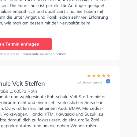
sen. Die Fahrschule ist perfekt für Anfänger geeignet,
bilder empathisch und qualifiziert sind. Sie haben mit
rn die unter Angst und Panik leiden sehr viel Erfahrung
n, wie man am besten mit der Nervosität beim
n umgehen muss. Wir empfehlen dir auch online-theorie
C zu absolvieren, um dich gut auf die theoretische
n der Fahrschule Lipski Sie können einen Termin online
en Termin anfragen
en die diese Fahrschule gesehen haben
ule Veit Steffen
58 Bewertungen
raße 1, 63571 Roth
annte und wohlgesinnte Fahrschule Veit Steffen bietet
ahrunterricht und einen sehr verlässlichen Service in
n. Du wirst lernen, mit einem Audi, BMW, Mercedes-
l, Volkswagen, Honda, KTM, Kawasaki und Suzuki zu
hte darauf, dich zu fokussieren, da eine große Zahl
 geparkte Autos rund um die nahen Wohnstraßen
hren und stehen. Die Fahrschule bietet Herausragende