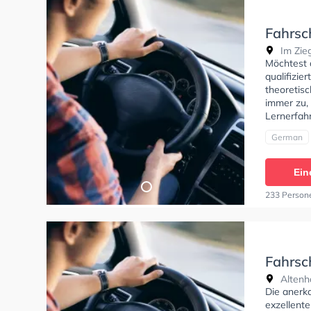
Fahrsc
Im Zie
Möchtest 
qualifizie
theoretisc
immer zu,
Lernerfah
German
Ein
233 Person
Fahrsc
Altenha
Die anerk
exzellente