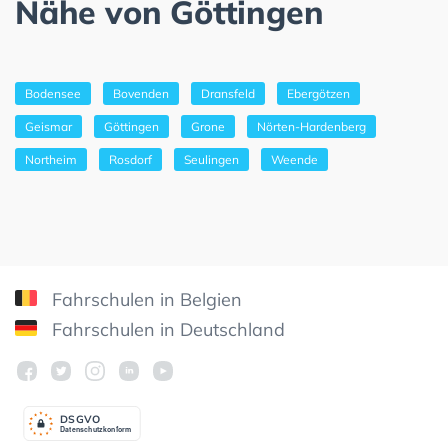
Nähe von Göttingen
Bodensee
Bovenden
Dransfeld
Ebergötzen
Geismar
Göttingen
Grone
Nörten-Hardenberg
Northeim
Rosdorf
Seulingen
Weende
Fahrschulen in Belgien
Fahrschulen in Deutschland
DSGV
O
Datenschutzkonform