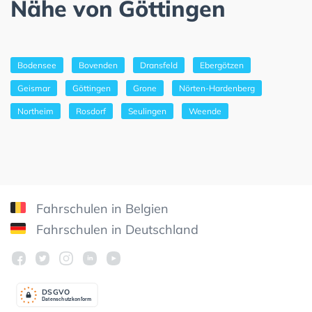
Nähe von Göttingen
Bodensee
Bovenden
Dransfeld
Ebergötzen
Geismar
Göttingen
Grone
Nörten-Hardenberg
Northeim
Rosdorf
Seulingen
Weende
Fahrschulen in Belgien
Fahrschulen in Deutschland
DSGV
O
Datenschutzkonform