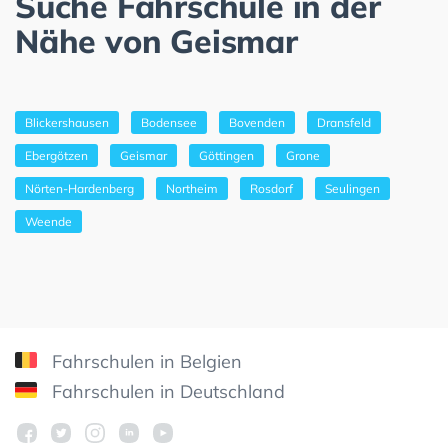
Suche Fahrschule in der
Nähe von Geismar
Blickershausen
Bodensee
Bovenden
Dransfeld
Ebergötzen
Geismar
Göttingen
Grone
Nörten-Hardenberg
Northeim
Rosdorf
Seulingen
Weende
Fahrschulen in Belgien
Fahrschulen in Deutschland