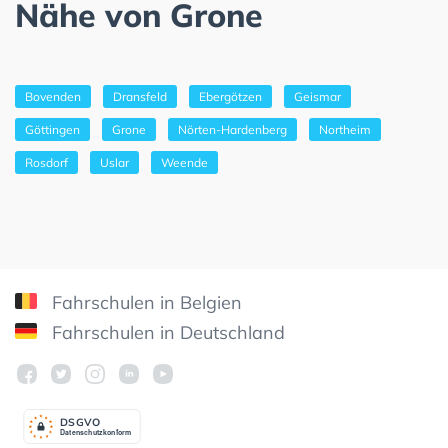
Nähe von Grone
Bovenden
Dransfeld
Ebergötzen
Geismar
Göttingen
Grone
Nörten-Hardenberg
Northeim
Rosdorf
Uslar
Weende
Fahrschulen in Belgien
Fahrschulen in Deutschland
DSGV
O
Datenschutzkonform