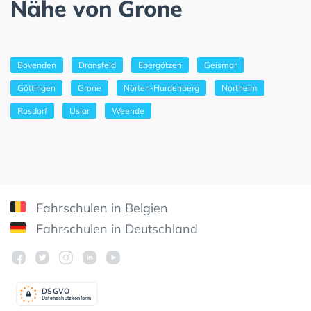
Nähe von Grone
Bovenden
Dransfeld
Ebergötzen
Geismar
Göttingen
Grone
Nörten-Hardenberg
Northeim
Rosdorf
Uslar
Weende
Fahrschulen in Belgien
Fahrschulen in Deutschland
DSGV
O
Datenschutzkonform