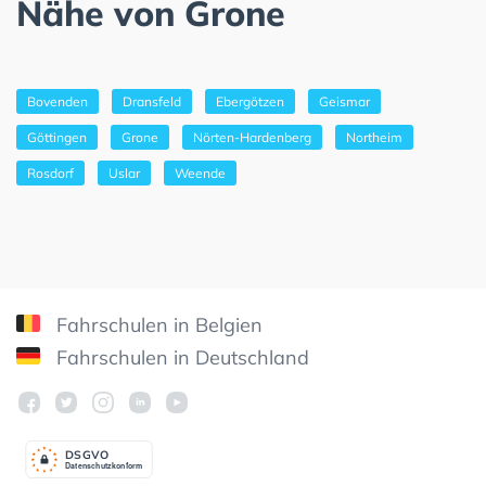
Nähe von Grone
Bovenden
Dransfeld
Ebergötzen
Geismar
Göttingen
Grone
Nörten-Hardenberg
Northeim
Rosdorf
Uslar
Weende
Fahrschulen in Belgien
Fahrschulen in Deutschland
DSGV
O
Datenschutzkonform