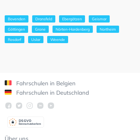
Bovenden
Dransfeld
Ebergötzen
Geismar
Göttingen
Grone
Nörten-Hardenberg
Northeim
Rosdorf
Uslar
Weende
Fahrschulen in Belgien
Fahrschulen in Deutschland
DSGV
O
Datenschutzkonform
Über uns